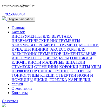
emtop-russia@mail.ru
+79250990404
Toggle navigation
Главная
Каталог
ИНСТРУМЕНТЫ ДЛЯ ВЕРСТАКА
ПНЕВМАТИЧЕСКИЕ ИНСТРУМЕНТЫ
АККУМУЛЯТОРНЫЙ ИНСТРУМЕНТ.
МОЛОТКИ
КУВАЛДЫ КИЯНКИ.
АКСЕССУАРЫ ДЛЯ
ЭЛЕКТРОИНСТРУМЕНТОВ
ИЗМЕРИТЕЛЬНЫЕ
ИНСТРУМЕНТЫ
СВЕРЛА
БУРЫ
ГОЛОВКИ И
КЛЮЧИ.
КИСТИ МАЛЯРНЫЕ
ШПАТЕЛИ
СТАМЕСКИ
СТРУБЦИНЫ
КОРОНКИ
БИТЫ
УШМ
ПЕРФОРАТОР
ПЛОСКОГУПЦЫ.
БОКОРЕЗЫ
ТОНКОГУПЦЫ
КЛЕЩИ
ОТВЕРТКИ
НОЖИ И
НОЖНИЦЫ
ДИСКИ.
ГОРЕЛКА
КАРШЕДКИ.
Услуги
О компании
Контакты
Связаться