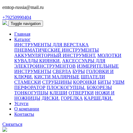
emtop-russia@mail.ru
+79250990404
Toggle navigation
Главная
Каталог
ИНСТРУМЕНТЫ ДЛЯ ВЕРСТАКА
ПНЕВМАТИЧЕСКИЕ ИНСТРУМЕНТЫ
АККУМУЛЯТОРНЫЙ ИНСТРУМЕНТ.
МОЛОТКИ
КУВАЛДЫ КИЯНКИ.
АКСЕССУАРЫ ДЛЯ
ЭЛЕКТРОИНСТРУМЕНТОВ
ИЗМЕРИТЕЛЬНЫЕ
ИНСТРУМЕНТЫ
СВЕРЛА
БУРЫ
ГОЛОВКИ И
КЛЮЧИ.
КИСТИ МАЛЯРНЫЕ
ШПАТЕЛИ
СТАМЕСКИ
СТРУБЦИНЫ
КОРОНКИ
БИТЫ
УШМ
ПЕРФОРАТОР
ПЛОСКОГУПЦЫ.
БОКОРЕЗЫ
ТОНКОГУПЦЫ
КЛЕЩИ
ОТВЕРТКИ
НОЖИ И
НОЖНИЦЫ
ДИСКИ.
ГОРЕЛКА
КАРШЕДКИ.
Услуги
О компании
Контакты
Связаться