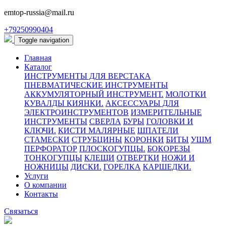
emtop-russia@mail.ru
+79250990404
Toggle navigation
Главная
Каталог
ИНСТРУМЕНТЫ ДЛЯ ВЕРСТАКА
ПНЕВМАТИЧЕСКИЕ ИНСТРУМЕНТЫ
АККУМУЛЯТОРНЫЙ ИНСТРУМЕНТ.
МОЛОТКИ
КУВАЛДЫ КИЯНКИ.
АКСЕССУАРЫ ДЛЯ
ЭЛЕКТРОИНСТРУМЕНТОВ
ИЗМЕРИТЕЛЬНЫЕ
ИНСТРУМЕНТЫ
СВЕРЛА
БУРЫ
ГОЛОВКИ И
КЛЮЧИ.
КИСТИ МАЛЯРНЫЕ
ШПАТЕЛИ
СТАМЕСКИ
СТРУБЦИНЫ
КОРОНКИ
БИТЫ
УШМ
ПЕРФОРАТОР
ПЛОСКОГУПЦЫ.
БОКОРЕЗЫ
ТОНКОГУПЦЫ
КЛЕЩИ
ОТВЕРТКИ
НОЖИ И
НОЖНИЦЫ
ДИСКИ.
ГОРЕЛКА
КАРШЕДКИ.
Услуги
О компании
Контакты
Связаться